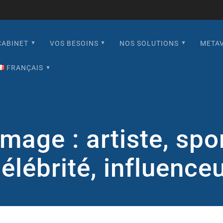
CABINET
VOS BESOINS
NOS SOLUTIONS
META
FRANÇAIS
English
Français
image : artiste, spo
Español
élébrité, influence
日本語
한국어