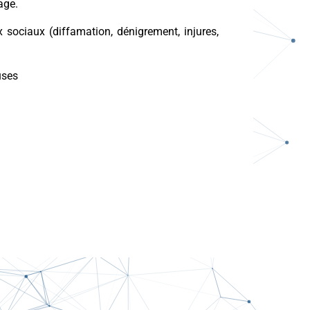
age.
x sociaux (diffamation, dénigrement, injures,
uses