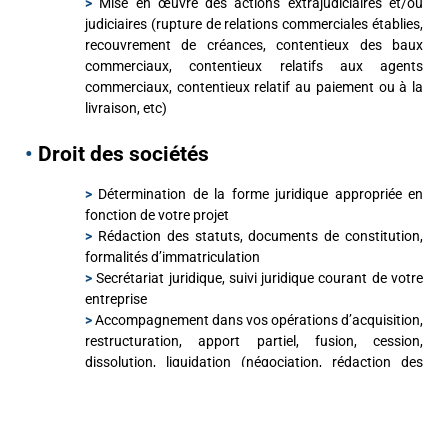
>
Mise en œuvre des actions extrajudiciaires et/ou
judiciaires (rupture de relations commerciales établies,
recouvrement de créances, contentieux des baux
commerciaux, contentieux relatifs aux agents
commerciaux, contentieux relatif au paiement ou à la
livraison, etc)
•
Droit des sociétés
>
Détermination de la forme juridique appropriée en
fonction de votre projet
>
Rédaction des statuts, documents de constitution,
formalités d’immatriculation
>
Secrétariat juridique, suivi juridique courant de votre
entreprise
>
Accompagnement dans vos opérations d’acquisition,
restructuration, apport partiel, fusion, cession,
dissolution, liquidation
(négociation, rédaction des
actes et accomplissement des formalités)
>
Mise en œuvre des actions extrajudiciaires et/ou
judiciaires
MENTIONS LÉGALES
CONDITIONS D’UTILISATION